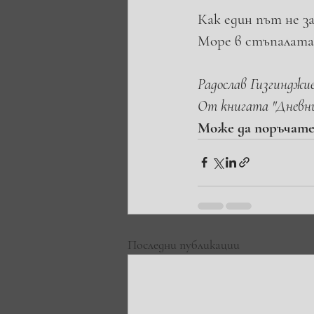
Как един път не з
Море в стъпалата
Радослав Гизгинджи
От книгата "Дневн
Може да поръчате
Последни публикации