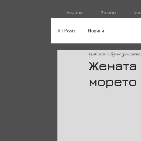
Начало
За мен
Кн
All Posts
Новини
13.06.2020 г.
време за четене:
Жената 
морето