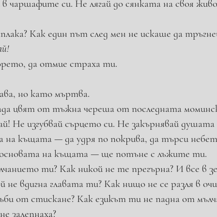
 в чаршафите си. Не лягай до сянката на своя живо
плака? Как един път след мен не искаше да тръгне
ай!
рето, да отмие страха ти.
ва, но като мъртва. 
ада цвят от тъжна череша от последната моминс
гай! Не изгубвай сърцето си. Не закърня­вай душата 
а на къщата — да удря по покрива, да търси небет
 основата на къщата — ще потъне с лъжите ти. 
ълчанието ти? Как никой не те прегърна? И все в з
ой не вдигна главата ти? Как нищо не се разля в оч
ъби от стискане? Как езикът ти не падна от мълч
не залепнаха?