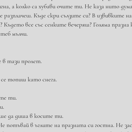
гна, а колко са хуба­ви очите ти. Не каза нито дума
се разплачеш. Къде скри сълзите си? В извивките н
? Където все със сенките вечеряш? Голяма празна 
 теб мълчи.
е в тази пролет. 
се топиш като снега. 
е ти. 
. 
ше да диша в косите ти. 
 Не потъвай в ъг­лите на празната си гостна. Не за