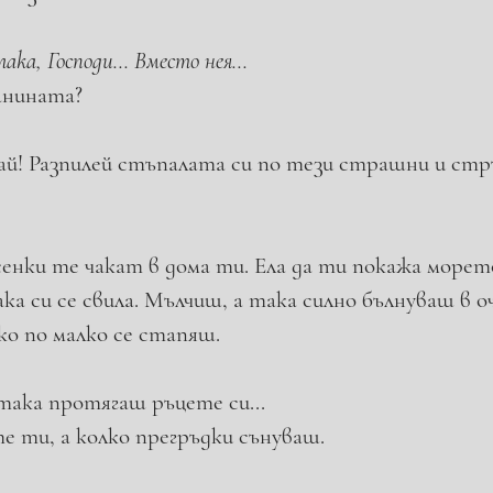
ака, Господи... Вместо нея...
анината? 
ягай! Разпилей стъпалата си по тези страш­ни и ст
 сенки те чакат в дома ти. Ела да ти пока­жа морет
а си се свила. Мълчиш, а така силно бъл­нуваш в о
ко по малко се стапяш.
така протягаш ръцете си... 
е ти, а колко прегръдки сънуваш.