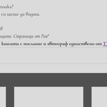
аплака?
 си щеше да видиш.
ев
иците. Страници от Рая"
 книгата с послание и автограф единствено от 
Т