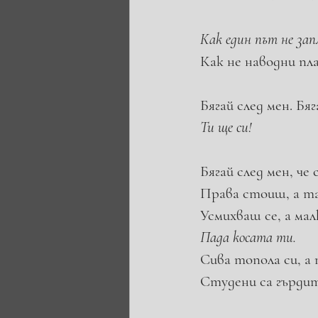
Как един път не запл
Как не наводни пл
Бягай след мен. Б
Ти ще си!
Бягай след мен, че
Права стоиш, а так
Усмихваш се, а мал
Пада косата ти.
Сива топола си, а 
Студени са гър­дит