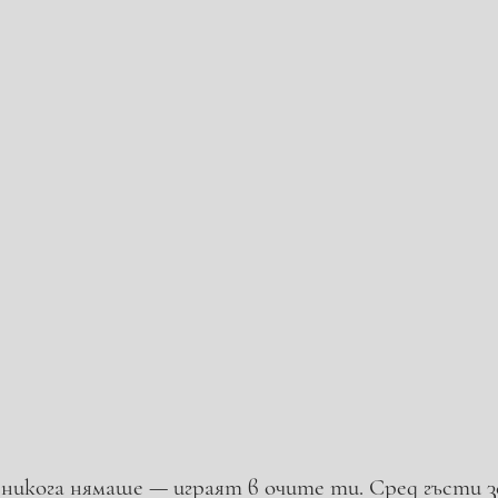
икога нямаше — играят в очите ти. Сред гъсти зе