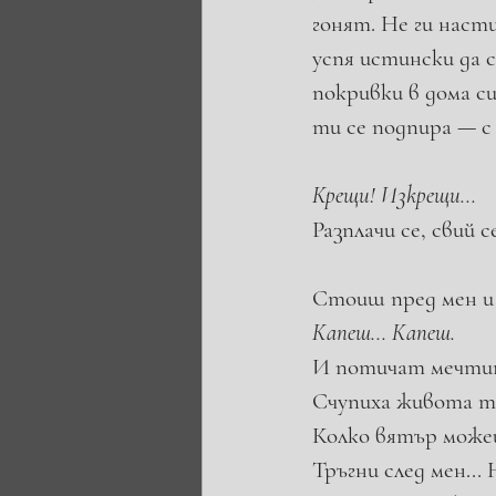
гонят. Не ги насти
успя истински да 
покривки в дома си
ти се подпира — с
Крещи! Изкрещи...
Разплачи се, свий с
Стоиш пред мен и 
Капеш... Капеш. 
И потичат мечтит
Счупиха живота ти
Колко вятър мо­же
Тръгни след мен...