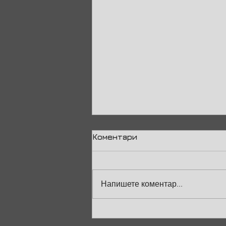
Коментари
Напишете коментар...
Радослав Гизгинджиев с
отличие от „Лица за