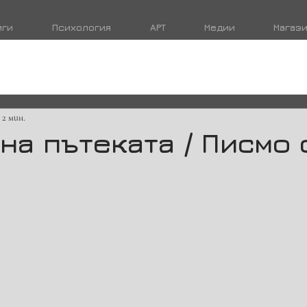
иги
Психология
АРТ
Медии
Магаз
 2 мин.
на пътеката / Писмо 