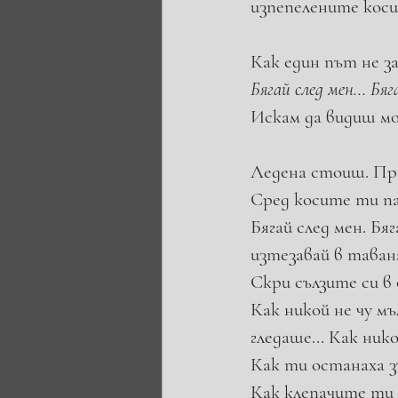
изпепелените коси
Как един път не за
Бягай след мен... Бяг
Искам да видиш мо
Ледена стоиш. Пра
Сред косите ти п
Бягай след мен. Бя
изтезавай в таван
Скри сълзите си в
Как никой не чу м
гледаше... Как ник
Как ти останаха з
Как клепачите ти 