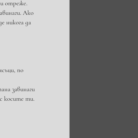
и отреже. 
авинаги. Ако 
е никога да 
съци, по 
ана завинаги 
с косите ти. 