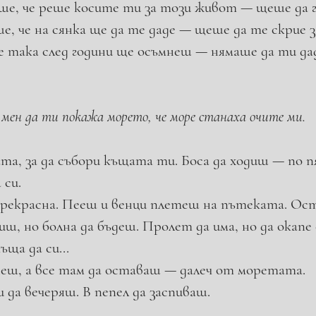
ше, че реше косите ти за този живот — щеше да г
, че на сянка ще да те даде — щеше да те скрие з
е така след години ще осъмнеш — нямаше да ти дад
д мен да ти покажа морето, че море станаха очите ми. 
а, за да събори къщата ти. Боса да ходиш — по пя
 си. 
ре­красна. Пееш и венци плетеш на пътеката. Ост
иш, но болна да бъдеш. Пролет да има, но да окапе 
ща да си... 
еш, а все там да оставаш — далеч от моретата. 
и да вечеряш. В пепел да заспиваш.