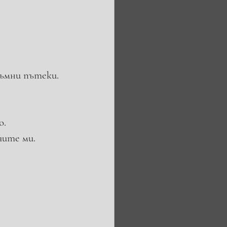
ръмни пътеки.
о.
чите ми. 