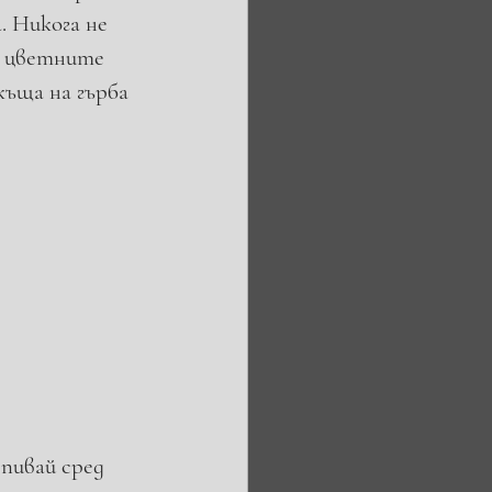
. Никога не 
а цветните 
къща на гърба 
спивай сред 