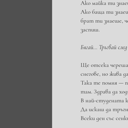
Ако майка ти знае
Ако баща ти знаеше
брат ти знаеше, ч
заспиш.
Бягай... Тръгвай сле
Ще отсека черешат
снегове, но жива да
Така те помня — п
там. Здрава да ход
В най-студената къ
Да искаш да тръгн
Всеки ден със сенк