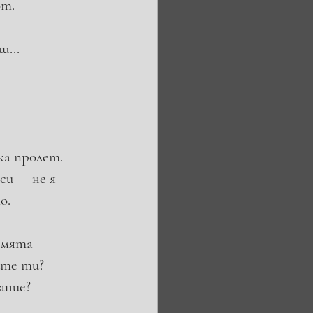
т. 
ш...
ка пролет.
си — не я 
о. 
емята 
ите ти?
ание?