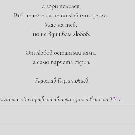
а гори полилея.
Във пепел е нашето любимо одеяло. 
Ухае на теб, 
но не вдишвам любов.
От любов остатъци няма, 
а само парчета сърца.
Радослав Гизгинджиев
нигата с автограф от автора единствено от 
ТУК