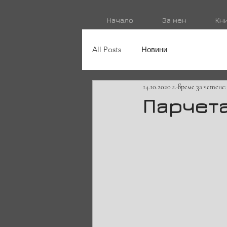
Начало
За мен
Кн
All Posts
Новини
14.10.2020 г.
време за четене:
Парчет