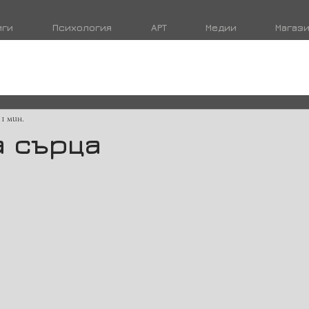
иги
Психология
АРТ
Медии
Магаз
 1 мин.
а сърца