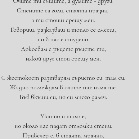
Очите ти същите, а думите - други.
Стените са голи, стаята празна, 
а ти стоиш срещу мен.
Говориш, разказваш и топло се смееш,
но в нас е студено.
Докосвам с ръцете ръцете ти,
някой друг стои срещу мен.
С жестокост разтварям сърцето си: там си.
Жадно поглеждам в очите ти: няма те.
Във вкъщи си, но си много далеч.
Уютно и тихо е,
но около нас падат отломки стени.
Привечер е, в стаята мрачно,