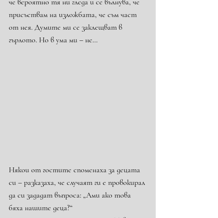
че вероятно тя ни гледа и се вълнува, че 
присъствам на изложбата, че съм част 
от нея. Думите ми се заклещват в 
гърлото. Но в ума ми – не…
Някои от гостите споменаха за децата 
си – разказаха, че случаят ги е провокирал 
да си зададат въпроса: „Ами ако това 
бяха нашите деца?“