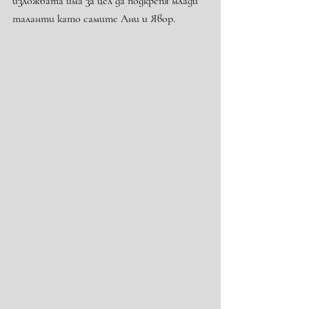
изложбата има за цел да подкрепя млади 
таланти като самите Ани и Явор.