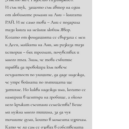
И съм тук,  защото съм автор на един 
от любимите романи на Ани – книгата 
РАЙ. И не само това – Ани е подарила 
тази книга на нейния любим Явор.
Когато от фондацията се свързаха с мен 
и Деси, майката на Ани, ми разказа тази 
история – бях трогнат, почувствах и 
много тъга. Знам, че това събитие 
трябва да провокира към повече 
осъзнатост по улиците, да даде надежда, 
че утре войната по пътищата ще 
затихне. Но каква надежда има, когато се 
намираш в центъра на гробище, а около 
него кръжат съсипани семейства? Беше 
ми нужна много тишина, за да чуя 
точните думи, които в момента изричам.
Като че ли сам се озовах в собствената 