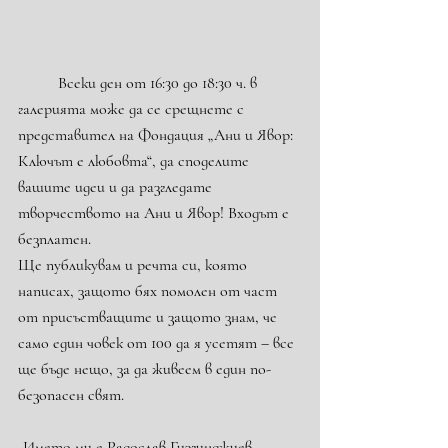
	Всеки ден от 16:30 до 18:30 ч. в 
галерията може да се срещнете с 
представител на Фондация „Ани и Явор: 
Ключът е любовта“, да споделите 
вашите идеи и да разгледате 
творчеството на Ани и Явор! Входът е 
безплатен.
Ще публикувам и речта си, която 
написах, защото бях помолен от част 
от присъстващите и защото знам, че 
само един човек от 100 да я усетят – все 
ще бъде нещо, за да живеем в един по-
безопасен свят.
„Името ми е Радослав Гизгинджиев.