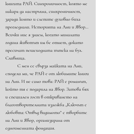
книгата РАЙ. Синхроничност, която ме 
накара да настръхна, синхроничност, 
заради която и слепите духовно биха 
прогледнали. Историята на Ани и Явор… 
Всички ние я знаем, когато миналата 
година животът им бе отнет, докато 
пресичат пешеходната пътека на бул. 
Сливница.
	С мен се свърза майката на Ани, 
сподели ми, че РАЙ е от любимите книги 
на Ани. И не само това: РАЙ е романът, 
който тя е подарила на Явор. Затова бях 
и специален гост в откриването на 
благотворителната изложба „Ключът е 
любовта: Отвъд видимото“ с творбите 
на Ани и Явор, организирана от 
едноименната фондация.