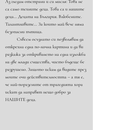
Аз гледам отстрани и си мисля: Това не 
са само техните деца. Това са и нашите 
деца… Децата на България. Влюбените. 
Талантливите… За които май вече няма 
безопасни пътища.
	Съвсем осъзнато си позволявам да 
открехна една по-лична картина и да ви 
разкажа за откриването на една изложба 
на две млади същества, чието бъдеще бе 
разрушено. Защото искам да видите през 
моите очи действителността – а тя е, 
че най-поразените от трагедията хора 
искат да направят нещо добро за 
НАШИТЕ деца.