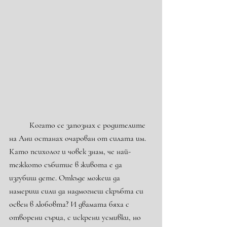
	Когато се запознах с родителите 
на Ани останах очарован от силата им. 
Като психолог и човек знам, че най-
тежкото събитие в живота е да 
изгубиш дете. Откъде можеш да 
намериш сили да надмогнеш скръбта си 
освен в любовта? И двамата бяха с 
отворени сърца, с искрени усмивки, но 