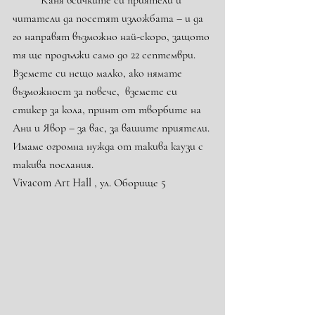
	Каня всичките си приятели и 
читатели да посетят изложбата – и да 
го направят възможно най-скоро, защото 
тя ще продължи само до 22 септември. 
Вземете си нещо малко, ако нямате 
възможност за повече,  вземете си 
стикер за кола, принт от творбите на 
Ани и Явор – за вас, за вашите приятели.
Имаме огромна нужда от такива каузи с 
такива послания.
Vivacom Art Hall , ул. Оборище 5