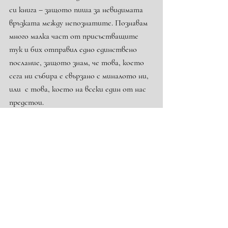
си книга – защото пиша за невидимата 
връзката между непознатите. Познавам 
много малка част от присъстващите 
тук и бих отправил едно единствено 
послание, защото знам, че това, което 
сега ни събира е свързано с миналото ни, 
или  с това, което на всеки един от нас 
предстои.
Нищо не е било и не е случайно.
Войната по пътищата; войните по 
света, войната ни един с друг – те 
отразяват най-важната и невидима 
война – вътрешната. Зад кормилото или 
зад екрана на телефона; зад алкохола или 
зад дрогата; зад сълзите ни или зад 
надгробните плочи – уверявам ви, няма 
печеливши в тази война – всички ние ще 