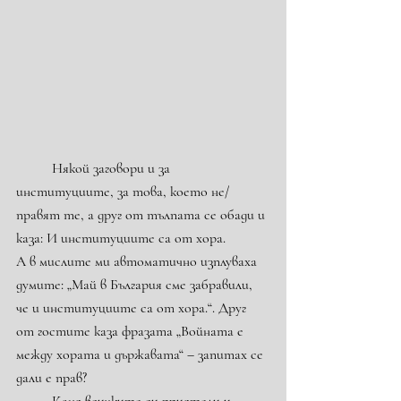
	Някой заговори и за 
институциите, за това, което не/
правят те, а друг от тълпата се обади и 
каза: И институциите са от хора.
А в мислите ми автоматично изплуваха 
думите: „Май в България сме забравили, 
че и институциите са от хора.“. Друг 
от гостите каза фразата „Войната е 
между хората и държавата“ – запитах се 
дали е прав?