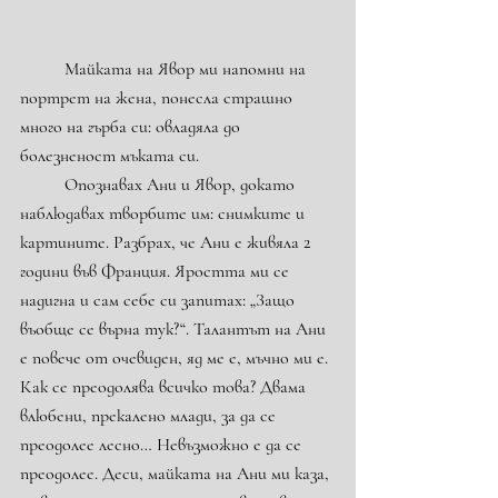
	Майката на Явор ми напомни на 
портрет на жена, понесла страшно 
много на гърба си: овладяла до 
болезненост мъката си.
	Опознавах Ани и Явор, докато 
наблюдавах творбите им: снимките и 
картините. Разбрах, че Ани е живяла 2 
години във Франция. Яростта ми се 
надигна и сам себе си запитах: „Защо 
въобще се върна тук?“. Талантът на Ани 
е повече от очевиден, яд ме е, мъчно ми е. 
Как се преодолява всичко това? Двама 
влюбени, прекалено млади, за да се 
преодолее лесно… Невъзможно е да се 
преодолее. Деси, майката на Ани ми каза, 