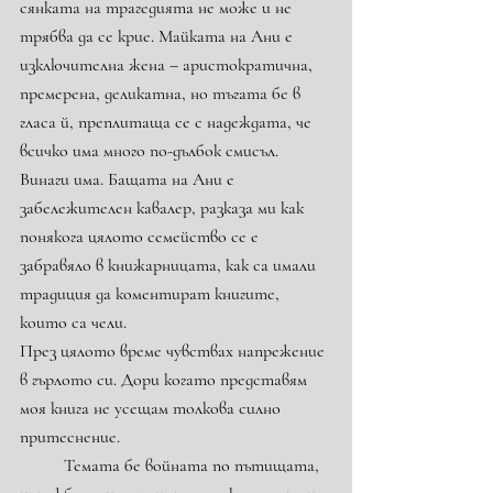
сянката на трагедията не може и не 
трябва да се крие. Майката на Ани е 
изключителна жена – аристократична, 
премерена, деликатна, но тъгата бе в 
гласа й, преплитаща се с надеждата, че 
всичко има много по-дълбок смисъл. 
Винаги има. Бащата на Ани е 
забележителен кавалер, разказа ми как 
понякога цялото семейство се е 
забравяло в книжарницата, как са имали 
традиция да коментират книгите, 
които са чели.
През цялото време чувствах напрежение 
в гърлото си. Дори когато представям 
моя книга не усещам толкова силно 
притеснение.
	Темата бе войната по пътищата, 