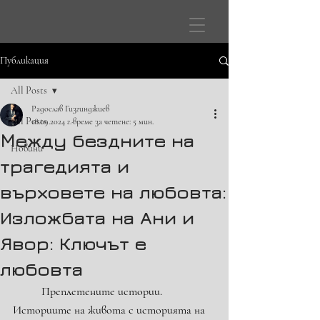
Публикация
All Posts
Радослав Гизгинджиев
All Posts
18.09.2024 г.
време за четене: 5 мин.
Mежду бездните на
Новини
трагедията и
върховете на любовта:
Изложбата на Ани и
Явор: Ключът е
любовта
	Преплетените истории. 
Историите на живота с историята на 