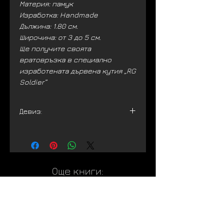
Материя: памук
Изработка: Handmade
Дължина: 1.80 см.
Широчина: от 3 до 5 см.
Ще получите своята
вратовръзка в специално
изработената дървена кутия „RG
Soldier”
Девиз:
„Обичам да карам колело и
скейтборд. Но обичам да го
правя елегантно“
Още книги:
Най-ново
Най-ново