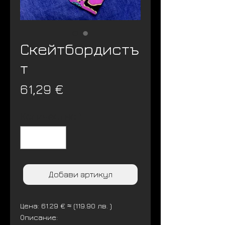
Скейтбордистъ
т
Цена
61,29 €
Количество
*
Добави артикул
Цена: 61.29 € ≈ (119.90 лв. )
Описание: