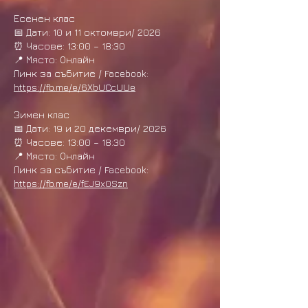
Есенен клас
📅 Дати: 10 и 11 октомври/ 2026
⏰ Часове: 13:00 – 18:30
📍 Място: Онлайн​
Линк за събитие / Facebook:
https://fb.me/e/6XbUCcUUe
Зимен клас
📅 Дати: 19 и 20 декември/ 2026
⏰ Часове: 13:00 – 18:30
📍 Място: Онлайн
Линк за събитие / Facebook:
https://fb.me/e/fEJ9x0Szn