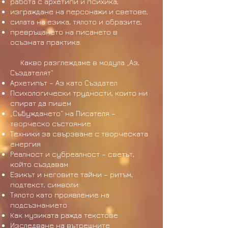
работа с архетипи и психика;
изграждане на персонажи и светове;
силата на езика, тялото и образите;
превръщането на писането в
осъзната практика.
Какво разглеждаме в модула „Аз,
Създателят“
Архетипът – Аз като Създател
Психологически трудности, които ни
спират да пишем
„Събуждането“ на Писателя –
творческо състояние
Техники за свързване с творческата
енергия
Реалност и субреалност – светът,
който създавам
Езикът и неговите тайни – ритъм,
подтекст, символи
Тялото като проявление на
подсъзнанието
Как музиката ражда текстове
Изследване на вътрешните