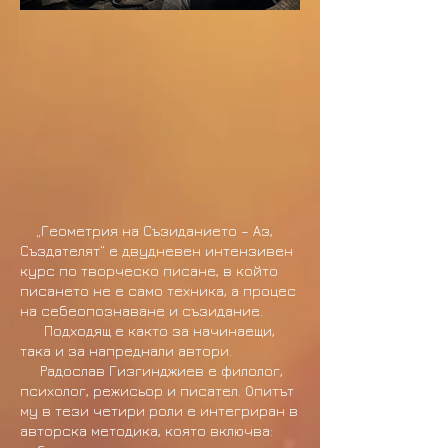
​
„Геометрия на Съзиданието – Аз,
Създателят“ е двудневен интензивен
курс по творческо писане, в който
писането не е само техника, а процес
на себеопознаване и съзидание.
Подходящ е както за начинаещи,
така и за напреднали автори.
Радослав Гизгинджиев е филолог,
психолог, режисьор и писател. Опитът
му в тези четири роли е интегриран в
авторска методика, която включва: