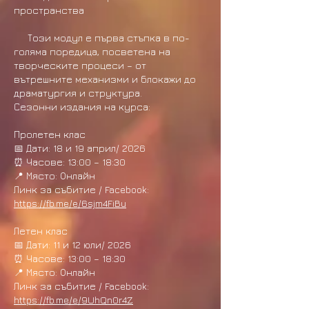
пространства
Този модул е първа стъпка в по-
голяма поредица, посветена на
творческите процеси – от
вътрешните механизми и блокажи до
драматургия и структура.
Сезонни издания на курса:
Пролетен клас
📅 Дати: 18 и 19 април/ 2026
⏰ Часове: 13:00 – 18:30
📍 Място: Онлайн​
Линк за събитие / Facebook:
https://fb.me/e/6sjm4FiBu
Летен клас
📅 Дати: 11 и 12 юли/ 2026
⏰ Часове: 13:00 – 18:30
📍 Място: Онлайн
Линк за събитие / Facebook:
https://fb.me/e/9UhQn0r4Z