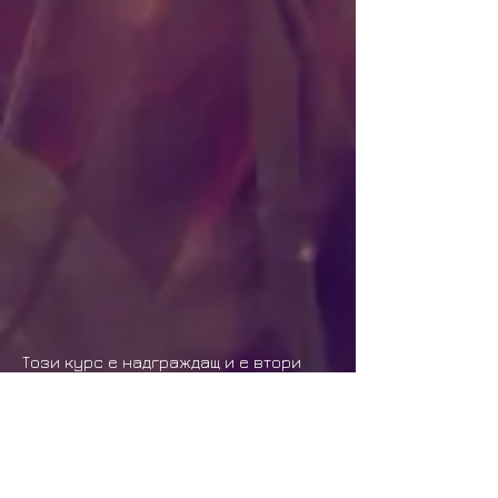
Този курс е надграждащ и е втори
модул от поредица, посветена на
различни аспекти от творческите
процеси – от вътрешни механизми и
блокажи, през драматургия и
структура, до работа с истории в