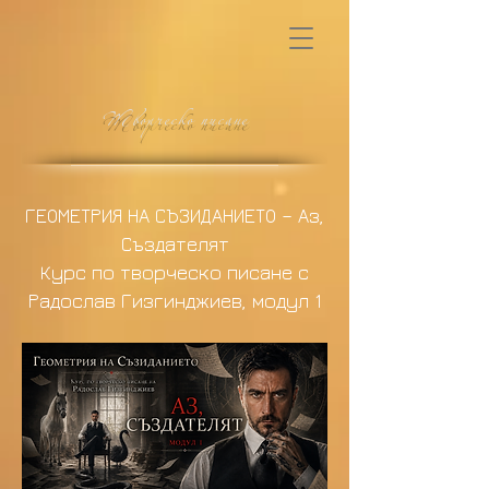
Творческо писане
ГЕОМЕТРИЯ НА СЪЗИДАНИЕТО – Аз,
Създателят
Курс по творческо писане с
Радослав Гизгинджиев, модул 1