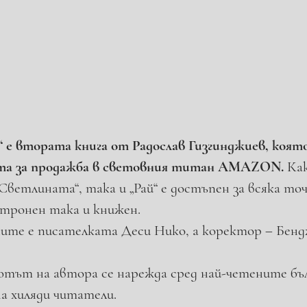
 е втората книга от Радослав Гизгинджиев, която
ата за продажба в световния титан AMAZON.
 Ка
ветлината“, така и „Рай“ е достъпен за всяка точ
ктронен така и книжен. 
ните е писателката Деси Нико, а коректор – Бен
бютът на автора се нарежда сред най-четените бъл
а хиляди читатели. 