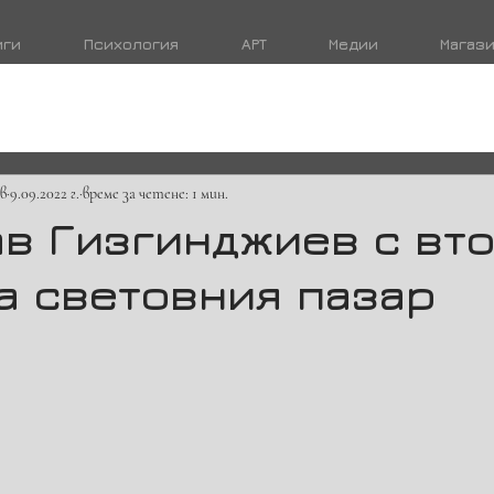
иги
Психология
АРТ
Медии
Магаз
в
9.09.2022 г.
време за четене: 1 мин.
ав Гизгинджиев с вт
а световния пазар