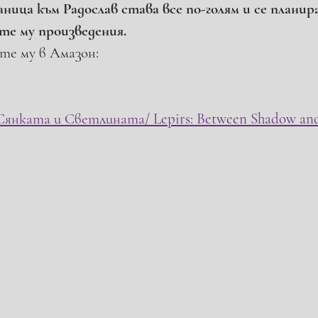
ница към Радослав става все по-голям и се планира
е му произведения. 
те му в Амазон:
ката и Светлината/ Lepirs: Between Shadow and 