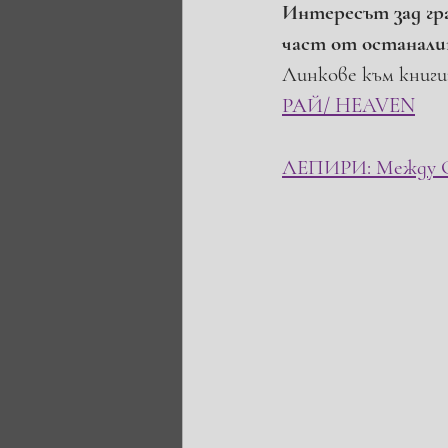
Интересът зад гра
част от останалит
Линкове към книги
РАЙ/ HEAVEN
ЛЕПИРИ: Между Сян