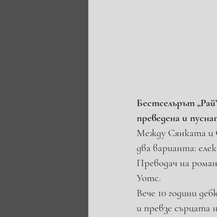
Бестселърът „Рай“
преведена и пусн
Между Сянката и С
два варианта: еле
Преводач на рома
Уотс.   
Вече 10 години де
и превзе сърцата н