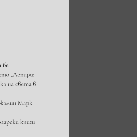
 бе 
кто „Лепири: 
ка на света в 
джамин Марк 
гарски книги 