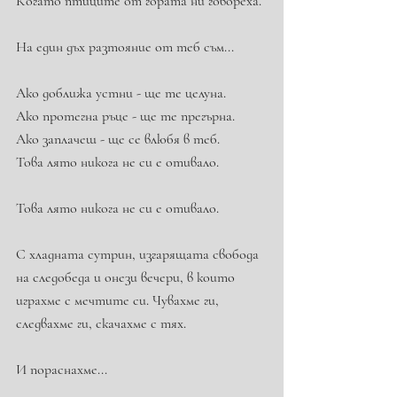
Когато птиците от гората ни говореха.
На един дъх разтояние от теб съм...
Ако доближа устни - ще те целуна.
Ако протегна ръце - ще те прегърна.
Ако заплачеш - ще се влюбя в теб.
Това лято никога не си е отивало.
Това лято никога не си е отивало.
С хладната сутрин, изгарящата свобода 
на следобеда и онези вечери, в които 
играхме с мечтите си. Чувахме ги, 
следвахме ги, скачахме с тях.
И пораснахме...