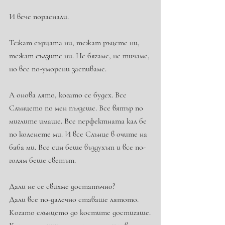
И вече пораснали.
Тежат сърцата ни, тежат ръцете ни, 
тежат сълзите ни. Не бягаме, не тичаме, 
но все по-уморени заспиваме.
А онова лято, когато се будех. Все 
Слънцето по мен пълзеше. Все вятър по 
миглите имаше. Все перфектната кал бе 
по коленете ми. И все Слънце в очите на 
баба ми. Все син беше въздухът и все по-
голям беше светът.
Дали не се свихме достатъчно?
Дали все по-далечно ставаше лятото.
Когато слънцето до костите достигаше.