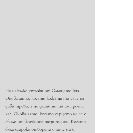
На няколко стъпки от Слънцето бях. 
Онова лято, когато кожата ти ухае на 
диви треви, а по дланите ти има речна 
кал. Онова лято, когато сърцето не се е 
свило от всичките тези години. Когато 
бяха широко отворени очите ми и 