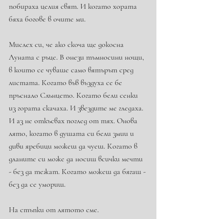
побираха целия свят. И когато хората 
бяха богове в очите ми.
Мислех си, че ако скоча ще докосна 
Луната с ръце. В онези тъмносини нощи, 
в които се чуваше само вятърът сред 
листата. Когато във въздуха се бе 
пръснало Слънцето. Когато бели сенки 
из гората скачаха. И звездите ме гледаха. 
И аз не откъсвах поглед от тях. Онова 
лято, когато в душата си бели змии и 
диви яребици можеш да чуеш. Когато в 
дланите си може да носиш всички мечти 
- без да тежат. Когато можеш да бягаш - 
без да се умориш.
На стъпки от лятото сме.