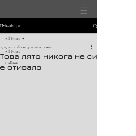
Публикация
All Posts
29.07.2020 г.
време за четене: 2 мин.
All Posts
Това лято никога не си
Новини
е отивало