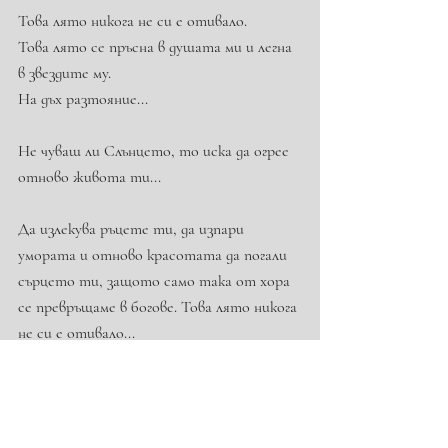
Това лято никога не си е отивало.
Това лято се пръсна в душата ми и легна 
в звездите му.
На дъх разтояние...
Не чуваш ли Слънцето, то иска да огрее 
отново живота ти...
Да излекува ръцете ти, да изпари 
умората и отново красотата да погали 
сърцето ти, защото само така от хора 
се превръщаме в богове. Това лято никога 
не си е отивало...
Помня как се усмихваше.
Радослав Гизгинджиев