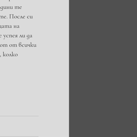
одини те 
е. После си 
цата на 
 успея ли да 
вот от всички 
 колко 