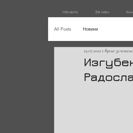
Начало
За мен
Кн
All Posts
Новини
29.07.2020 г.
време за четене:
Изгубен
Радосл