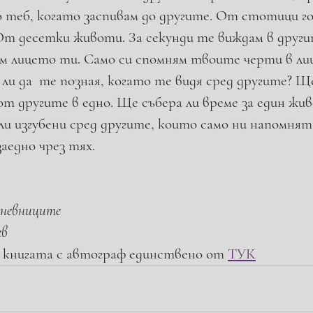
до теб, когато заспивам до другите. От стотици г
От десетки животи. За секунди те виждам в другит
м лицето ти. Само си спомням твоите черти в ли
ли да  те позная, когато те видя сред другите? Ще
от другите в едно. Ще събера ли време за един жи
и изгубени сред другите, които само ни напомнят,
аедно чрез тях.
Дневниците
ев
 книгата с автограф единствено от 
ТУК