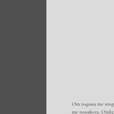
От години те търс
те понякога. Откр