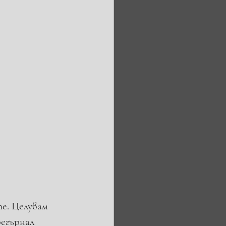
е. Целувам 
егърнал 