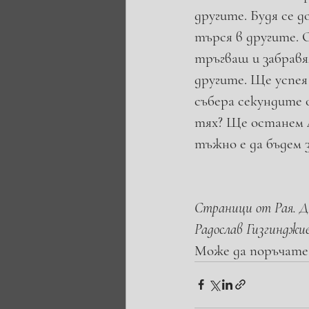
другите. Будя се 
търся в другите. 
тръгваш и забравя
другите. Ще успея 
събера секундите 
тях? Ще останем л
тъжно е да бъдем з
Страници от Рая. 
Радослав Гизгинджи
Може да поръчате