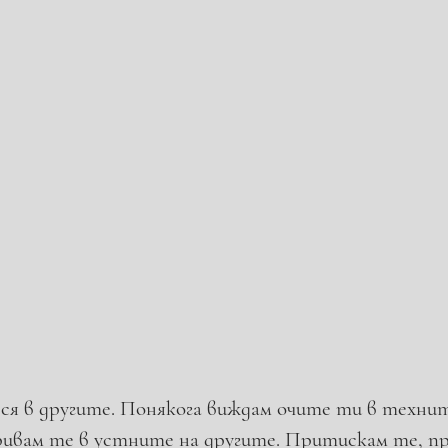
я в другите. Понякога виждам очите ти в технит
ивам те в устните на другите. Притискам те, пр