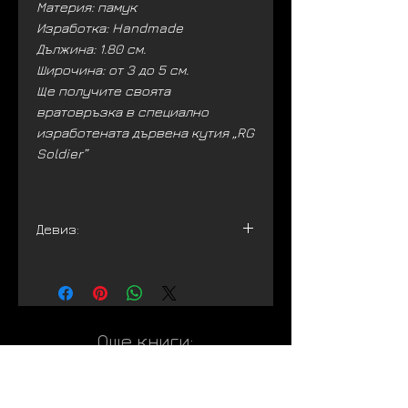
Материя: памук
Изработка: Handmade
Дължина: 1.80 см.
Широчина: от 3 до 5 см.
Ще получите своята
вратовръзка в специално
изработената дървена кутия „RG
Soldier”
Девиз:
„Миналото е част от нас и
винаги мисля за него с любов.“
Още книги:
Най-ново
Най-ново